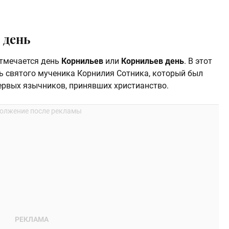
 день
отмечается день
Корнильев
или
Корнильев день
. В этот
ь святого мученика Корнилия Сотника, который был
ервых язычников, принявших христианство.