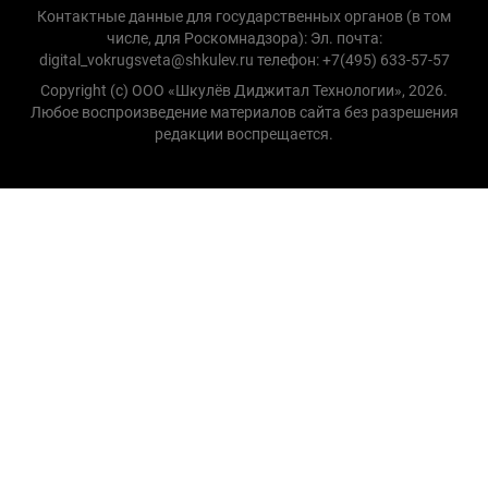
Контактные данные для государственных органов (в том
числе, для Роскомнадзора): Эл. почта:
digital_vokrugsveta@shkulev.ru телефон: +7(495) 633-57-57
Copyright (с) ООО «Шкулёв Диджитал Технологии», 2026.
Любое воспроизведение материалов сайта без разрешения
редакции воспрещается.