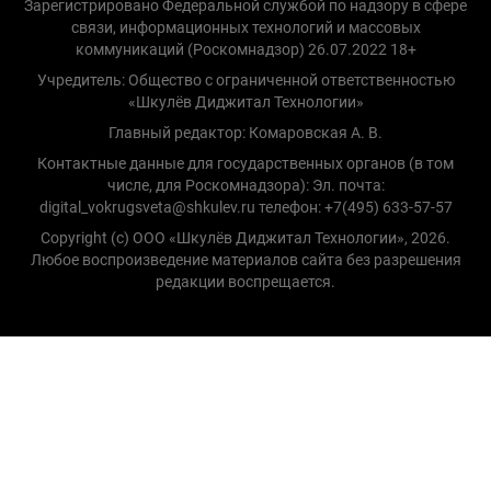
Зарегистрировано Федеральной службой по надзору в сфере
связи, информационных технологий и массовых
коммуникаций (Роскомнадзор) 26.07.2022 18+
Учредитель: Общество с ограниченной ответственностью
«Шкулёв Диджитал Технологии»
Главный редактор: Комаровская А. В.
Контактные данные для государственных органов (в том
числе, для Роскомнадзора): Эл. почта:
digital_vokrugsveta@shkulev.ru телефон: +7(495) 633-57-57
Copyright (с) ООО «Шкулёв Диджитал Технологии», 2026.
Любое воспроизведение материалов сайта без разрешения
редакции воспрещается.