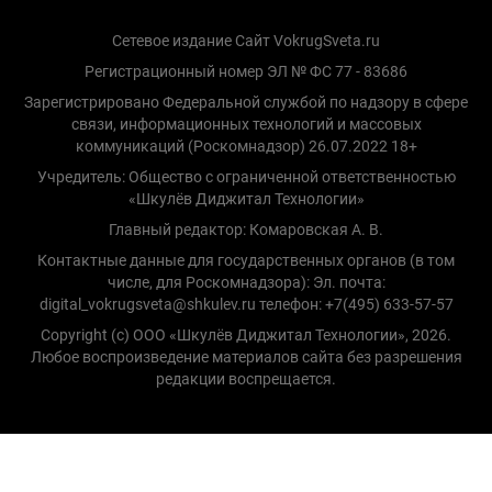
Сетевое издание Сайт VokrugSveta.ru
Регистрационный номер ЭЛ № ФС 77 - 83686
Зарегистрировано Федеральной службой по надзору в сфере
связи, информационных технологий и массовых
коммуникаций (Роскомнадзор) 26.07.2022 18+
Учредитель: Общество с ограниченной ответственностью
«Шкулёв Диджитал Технологии»
Главный редактор: Комаровская А. В.
Контактные данные для государственных органов (в том
числе, для Роскомнадзора): Эл. почта:
digital_vokrugsveta@shkulev.ru телефон: +7(495) 633-57-57
Copyright (с) ООО «Шкулёв Диджитал Технологии», 2026.
Любое воспроизведение материалов сайта без разрешения
редакции воспрещается.