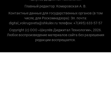
Главный редактор: Комаровская А. В.
Контактные данные для государственных органов (в том
числе, для Роскомнадзора): Эл. почта:
digital_vokrugsveta@shkulev.ru телефон: +7(495) 633-57-57
Copyright (с) ООО «Шкулёв Диджитал Технологии», 2026.
Любое воспроизведение материалов сайта без разрешения
редакции воспрещается.