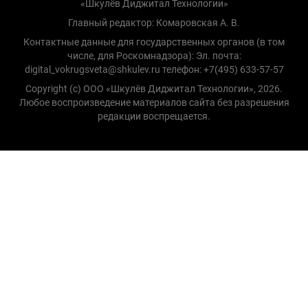
«Шкулёв Диджитал Технологии»
Главный редактор: Комаровская А. В.
Контактные данные для государственных органов (в том
числе, для Роскомнадзора): Эл. почта:
digital_vokrugsveta@shkulev.ru телефон: +7(495) 633-57-57
Copyright (с) ООО «Шкулёв Диджитал Технологии», 2026.
Любое воспроизведение материалов сайта без разрешения
редакции воспрещается.