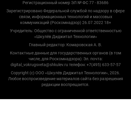
Регистрационный номер ЭЛ № ФС 77 - 83686
Зарегистрировано Федеральной службой по надзору в сфере
связи, информационных технологий и массовых
коммуникаций (Роскомнадзор) 26.07.2022 18+
Учредитель: Общество с ограниченной ответственностью
«Шкулёв Диджитал Технологии»
Главный редактор: Комаровская А. В.
Контактные данные для государственных органов (в том
числе, для Роскомнадзора): Эл. почта:
digital_vokrugsveta@shkulev.ru телефон: +7(495) 633-57-57
Copyright (с) ООО «Шкулёв Диджитал Технологии», 2026.
Любое воспроизведение материалов сайта без разрешения
редакции воспрещается.