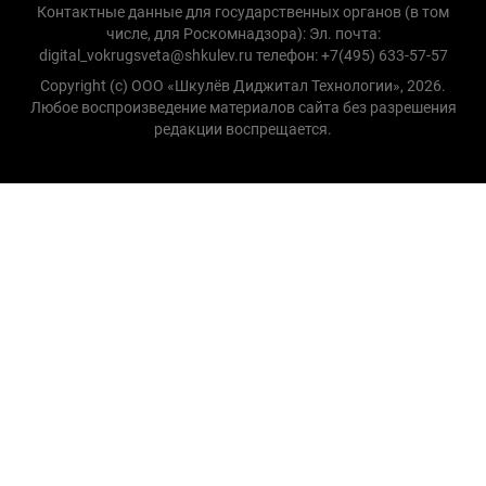
Контактные данные для государственных органов (в том
числе, для Роскомнадзора): Эл. почта:
digital_vokrugsveta@shkulev.ru телефон: +7(495) 633-57-57
Copyright (с) ООО «Шкулёв Диджитал Технологии», 2026.
Любое воспроизведение материалов сайта без разрешения
редакции воспрещается.