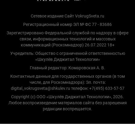
Сетевое издание Сайт VokrugSveta.ru
Регистрационный номер ЭЛ № ФС 77 - 83686
Зарегистрировано Федеральной службой по надзору в сфере
связи, информационных технологий и массовых
коммуникаций (Роскомнадзор) 26.07.2022 18+
Учредитель: Общество с ограниченной ответственностью
«Шкулёв Диджитал Технологии»
Главный редактор: Комаровская А. В.
Контактные данные для государственных органов (в том
числе, для Роскомнадзора): Эл. почта:
digital_vokrugsveta@shkulev.ru телефон: +7(495) 633-57-57
Copyright (с) ООО «Шкулёв Диджитал Технологии», 2026.
Любое воспроизведение материалов сайта без разрешения
редакции воспрещается.