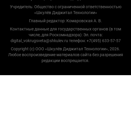
Учредитель: Общество с ограниченной ответственностью
«Шкулёв Диджитал Технологии»
Главный редактор: Комаровская А. В.
Контактные данные для государственных органов (в том
числе, для Роскомнадзора): Эл. почта:
digital_vokrugsveta@shkulev.ru телефон: +7(495) 633-57-57
Copyright (с) ООО «Шкулёв Диджитал Технологии», 2026.
Любое воспроизведение материалов сайта без разрешения
редакции воспрещается.