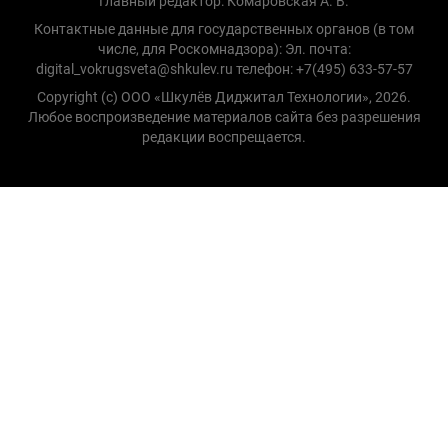
Главный редактор: Комаровская А. В.
Контактные данные для государственных органов (в том
числе, для Роскомнадзора): Эл. почта:
digital_vokrugsveta@shkulev.ru телефон: +7(495) 633-57-57
Copyright (с) ООО «Шкулёв Диджитал Технологии», 2026.
Любое воспроизведение материалов сайта без разрешения
редакции воспрещается.