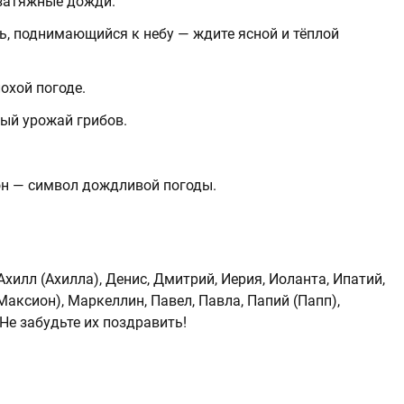
 затяжные дожди.
ь, поднимающийся к небу — ждите ясной и тёплой
охой погоде.
ый урожай грибов.
он — символ дождливой погоды.
илл (Ахилла), Денис, Дмитрий, Иерия, Иоланта, Ипатий,
Максион), Маркеллин, Павел, Павла, Папий (Папп),
Не забудьте их поздравить!