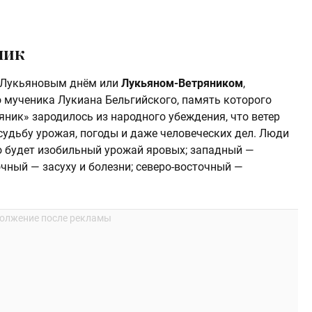
ник
т Лукьяновым днём или
Лукьяном‑Ветряником
,
о мученика Лукиана Бельгийского, память которого
яник» зародилось из народного убеждения, что ветер
судьбу урожая, погоды и даже человеческих дел. Люди
ро будет изобильный урожай яровых; западный —
очный — засуху и болезни; северо‑восточный —