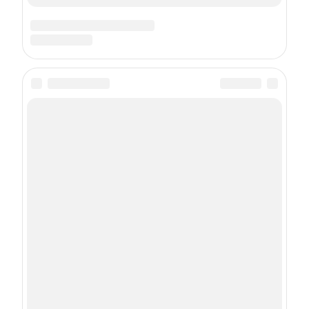
Подписка на рассылку
Даю
согласие
на обработку персональных данных
С
Политикой
обработки персональных данных согласен
Подписаться
О проекте
Контакты
Состав издательства
Реклама на сайте
Реклама в журнале
Правила использования материалов
Пользовательское соглашение