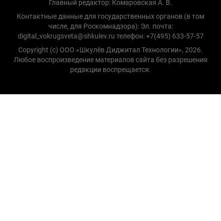
Главный редактор: Комаровская А. В.
Контактные данные для государственных органов (в том
числе, для Роскомнадзора): Эл. почта:
digital_vokrugsveta@shkulev.ru телефон: +7(495) 633-57-57
Copyright (с) ООО «Шкулёв Диджитал Технологии», 2026.
Любое воспроизведение материалов сайта без разрешения
редакции воспрещается.