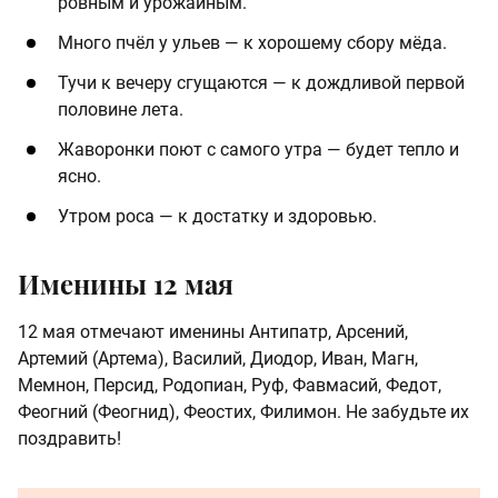
ровным и урожайным.
Много пчёл у ульев — к хорошему сбору мёда.
Тучи к вечеру сгущаются — к дождливой первой
половине лета.
Жаворонки поют с самого утра — будет тепло и
ясно.
Утром роса — к достатку и здоровью.
Именины 12 мая
12 мая отмечают именины Антипатр, Арсений,
Артемий (Артема), Василий, Диодор, Иван, Магн,
Мемнон, Персид, Родопиан, Руф, Фавмасий, Федот,
Феогний (Феогнид), Феостих, Филимон. Не забудьте их
поздравить!