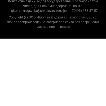
Контактные данные для государственных органов (в том
числе, для Роскомнадзора): Эл. почта:
digital_vokrugsveta@shkulev.ru телефон: +7(495) 633-57-57
Copyright (с) ООО «Шкулёв Диджитал Технологии», 2026.
Любое воспроизведение материалов сайта без разрешения
редакции воспрещается.