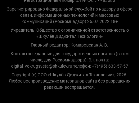
Регистрационный номер ЭЛ № ФС 77 - 83686
Зарегистрировано Федеральной службой по надзору в сфере
связи, информационных технологий и массовых
коммуникаций (Роскомнадзор) 26.07.2022 18+
Учредитель: Общество с ограниченной ответственностью
«Шкулёв Диджитал Технологии»
Главный редактор: Комаровская А. В.
Контактные данные для государственных органов (в том
числе, для Роскомнадзора): Эл. почта:
digital_vokrugsveta@shkulev.ru телефон: +7(495) 633-57-57
Copyright (с) ООО «Шкулёв Диджитал Технологии», 2026.
Любое воспроизведение материалов сайта без разрешения
редакции воспрещается.