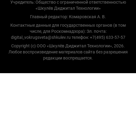
Учредитель: Общество с ограниченной ответственностью
«Шкулёв Диджитал Технологии»
Главный редактор: Комаровская А. В.
Контактные данные для государственных органов (в том
числе, для Роскомнадзора): Эл. почта:
digital_vokrugsveta@shkulev.ru телефон: +7(495) 633-57-57
Copyright (с) ООО «Шкулёв Диджитал Технологии», 2026.
Любое воспроизведение материалов сайта без разрешения
редакции воспрещается.