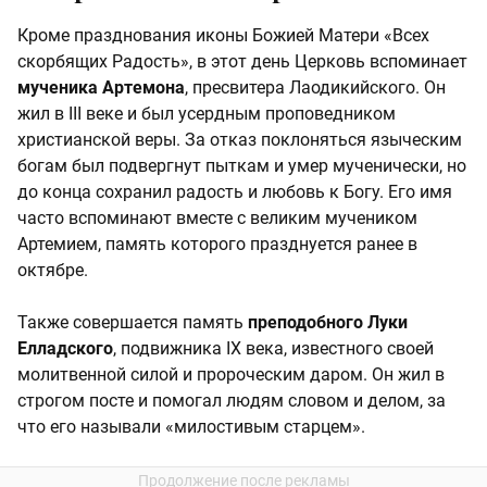
Кроме празднования иконы Божией Матери «Всех
скорбящих Радость», в этот день Церковь вспоминает
мученика Артемона
, пресвитера Лаодикийского. Он
жил в III веке и был усердным проповедником
христианской веры. За отказ поклоняться языческим
богам был подвергнут пыткам и умер мученически, но
до конца сохранил радость и любовь к Богу. Его имя
часто вспоминают вместе с великим мучеником
Артемием, память которого празднуется ранее в
октябре.
Также совершается память
преподобного Луки
Елладского
, подвижника IX века, известного своей
молитвенной силой и пророческим даром. Он жил в
строгом посте и помогал людям словом и делом, за
что его называли «милостивым старцем».