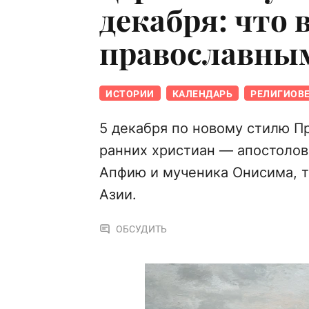
декабря: что 
православны
ИСТОРИИ
КАЛЕНДАРЬ
РЕЛИГИОВ
5 декабря по новому стилю П
ранних христиан — апостолов
Апфию и мученика Онисима, т
Азии.
ОБСУДИТЬ