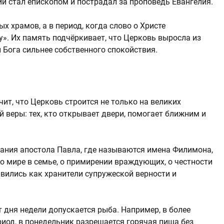
и стал епископом и пострадал за проповедь Евангелия.
ых храмов, а в период, когда слово о Христе
у». Их память подчёркивает, что Церковь выросла из
 Бога сильнее собственного спокойствия.
ит, что Церковь строится не только на великих
 веры: тех, кто открывает двери, помогает ближним и
лания апостола Павла, где называются имена Филимона,
о мире в семье, о примирении враждующих, о честности
вились как хранители супружеской верности и
т дня недели допускается рыба. Например, в более
риод, в понедельник разрешается горячая пища без