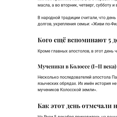
масла, а во вторник, четверг, субботу 
В народной традиции считали, что день
долгов, укрепления семьи: «Живи по-Ф
Кого ещё вспоминают 5 д
Кроме главных апостолов, в этот день ч
Мученики в Колоссе (I–II века)
Несколько последователей апостола Пав
языческих обрядах. Их имён история не
мучеников Колосской земли».
Как этот день отмечали н
На Руси 5 декабря приходилось на ранн