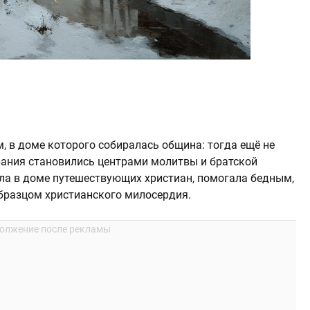
 в доме которого собиралась община: тогда ещё не
рания становились центрами молитвы и братской
ла в доме путешествующих христиан, помогала бедным,
бразцом христианского милосердия.