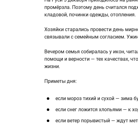
промёрзла. Поэтому день считался под
кладовой, починки одежды, отопления.
Хозяйки старались провести день мирно
связывали с семейным согласием. Ужин
Вечером семья собиралась у икон, чита
помощи и верности — тех качествах, ч
жизни.
Приметы дня:
если мороз тихий и сухой — зима б
если снег ложится хлопьями — к х
если ветер порывистый — ждут мет