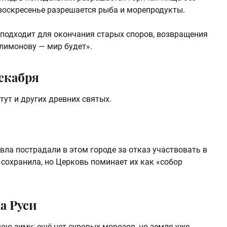
и воскресенье разрешается рыба и морепродукты.
 подходит для окончания старых споров, возвращения
илимонову — мир будет».
екабря
тут и других древних святых.
ла пострадали в этом городе за отказ участвовать в
 сохранила, но Церковь поминает их как «собор
а Руси
юю зиму: ещё нет суровых морозов, но земля уже