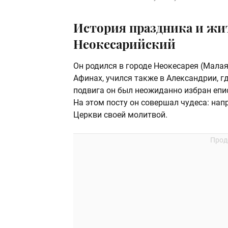
История праздника и жи
Неокесарийский
Он родился в городе Неокесарея (Малая
Афинах, учился также в Александрии, г
подвига он был неожид­анно избран епи
На этом посту он совершал чудеса: нап
Церкви своей молитвой.