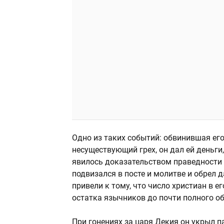
Одно из таких событий: обвинившая ег
несуществующий грех, он дал ей деньги,
явилось доказательством праведности 
подвизался в посте и молитве и обрел 
привели к тому, что число христиан в е
остатка язычников до почти полного о
При гонениях за царя Декия он укрыл п