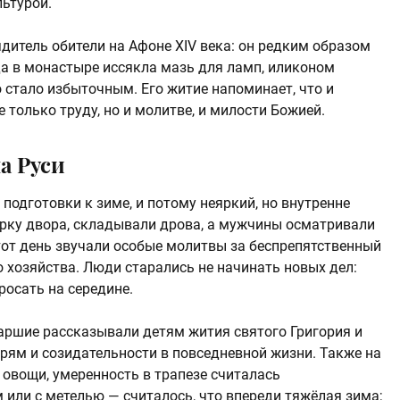
льтурой.
дитель обители на Афоне XIV века: он редким образом
да в монастыре иссякла мазь для ламп, иликоном
 стало избыточным. Его житие напоминает, что и
только труду, но и молитве, и милости Божией.
а Руси
подготовки к зиме, и потому неяркий, но внутренне
рку двора, складывали дрова, а мужчины осматривали
этот день звучали особые молитвы за беспрепятственный
о хозяйства. Люди старались не начинать новых дел:
росать на середине.
аршие рассказывали детям жития святого Григория и
рям и созидательности в повседневной жизни. Также на
 овощи, умеренность в трапезе считалась
 или с метелью — считалось, что впереди тяжёлая зима;