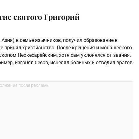
тие святого Григорий
 Азия) в семье язычников, получил образование в
де принял христианство. После крещения и монашеского
скопом Неокесарейским, хотя сам уклонялся от звания.
ример, изгонял бесов, исцелял больных и отводил врагов