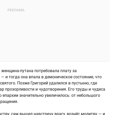
о женщина-путана потребовала плату за
 — и тогда она впала в демоническое состояние, что
святого. Позже Григорий удалился в пустыню, где
дар прозорливости и чудотворения. Его труды и чудеса
го епархии значительно увеличилось: от небольшого
бращения.
аству, сам вышел навстречу врагу, вознёс молитву — и