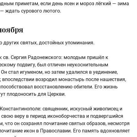
одным приметам, если день ясен и мороз лёгкий — зима
 — ждать сурового лютого.
ноября
о других святых, достойных упоминания.
к св. Сергия Радонежского: молодым пришёл к
скому подвигу, был отличен неукоснительным
н стал игуменом, но затем удалился в уединение,
; впоследствии возродил монастырь после нашествия,
способствовал восстановлению обители. Его жизнь
гут плодоносить для Церкви.
 Константинополе: священник, искусный живописец и
свою веру в период иконоборчества и подвергшийся
м, что он сохранял почитание святых образов, несмотря
почитание икон в Православии. Его память вдохновляет