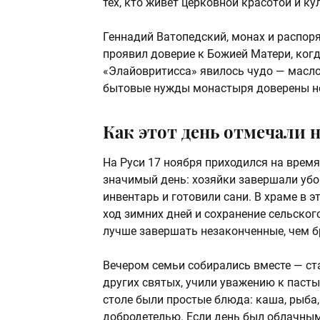
тех, кто живёт церковной красотой и ку
Геннадий Ватопедский, монах и распоря
проявил доверие к Божией Матери, ког
«Элайовритисса» явилось чудо — масло
бытовые нужды монастыря доверены не 
Как этот день отмечали н
На Руси 17 ноября приходился на время 
значимый день: хозяйки завершали убо
инвентарь и готовили сани. В храме в 
ход зимних дней и сохранение сельског
лучше завершать незаконченные, чем б
Вечером семьи собирались вместе — ст
других святых, учили уважению к пасты
столе были простые блюда: каша, рыба,
добродетелью. Если день был облачным