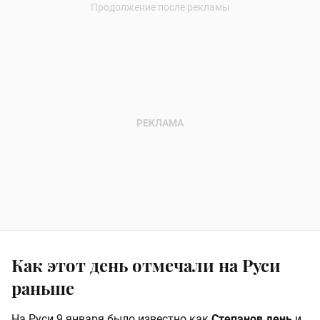
Как этот день отмечали на Руси
раньше
На Руси 9 января было известно как
Степанов день
и