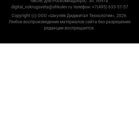
числе, для Роскомнадзора): Эл. почта:
digital_vokrugsveta@shkulev.ru телефон: +7(495) 633-57-57
Copyright (с) ООО «Шкулёв Диджитал Технологии», 2026.
Любое воспроизведение материалов сайта без разрешения
редакции воспрещается.