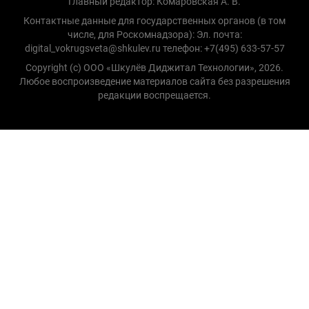
Главный редактор: Комаровская А. В.
Контактные данные для государственных органов (в том
числе, для Роскомнадзора): Эл. почта:
digital_vokrugsveta@shkulev.ru телефон: +7(495) 633-57-57
Copyright (с) ООО «Шкулёв Диджитал Технологии», 2026.
Любое воспроизведение материалов сайта без разрешения
редакции воспрещается.