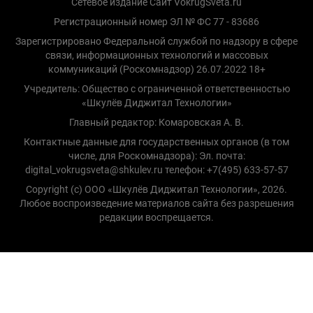
Сетевое издание Сайт VokrugSveta.ru
Регистрационный номер ЭЛ № ФС 77 - 83686
Зарегистрировано Федеральной службой по надзору в сфере
связи, информационных технологий и массовых
коммуникаций (Роскомнадзор) 26.07.2022 18+
Учредитель: Общество с ограниченной ответственностью
«Шкулёв Диджитал Технологии»
Главный редактор: Комаровская А. В.
Контактные данные для государственных органов (в том
числе, для Роскомнадзора): Эл. почта:
digital_vokrugsveta@shkulev.ru телефон: +7(495) 633-57-57
Copyright (с) ООО «Шкулёв Диджитал Технологии», 2026.
Любое воспроизведение материалов сайта без разрешения
редакции воспрещается.