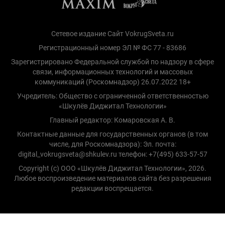
Сетевое издание Сайт VokrugSveta.ru
Регистрационный номер ЭЛ № ФС 77 - 83686
Зарегистрировано Федеральной службой по надзору в сфере
связи, информационных технологий и массовых
коммуникаций (Роскомнадзор) 26.07.2022 18+
Учредитель: Общество с ограниченной ответственностью
«Шкулёв Диджитал Технологии»
Главный редактор: Комаровская А. В.
Контактные данные для государственных органов (в том
числе, для Роскомнадзора): Эл. почта:
digital_vokrugsveta@shkulev.ru телефон: +7(495) 633-57-57
Copyright (с) ООО «Шкулёв Диджитал Технологии», 2026.
Любое воспроизведение материалов сайта без разрешения
редакции воспрещается.