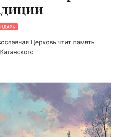
адиции
ЕНДАРЬ
вославная Церковь чтит память
 Катанского