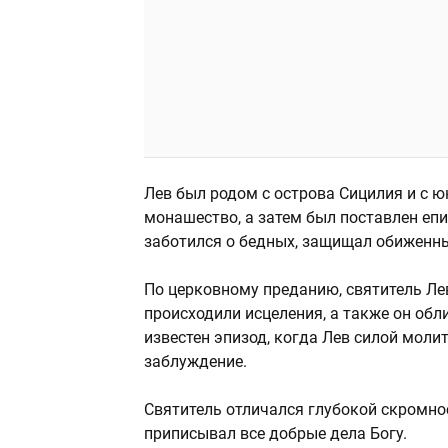
Лев был родом с острова Сицилия и с ю
монашество, а затем был поставлен еп
заботился о бедных, защищал обиженных
По церковному преданию, святитель Ле
происходили исцеления, а также он об
известен эпизод, когда Лев силой моли
заблуждение.
Святитель отличался глубокой скромнос
приписывал все добрые дела Богу.