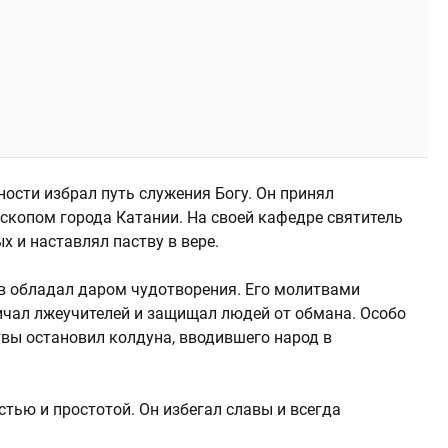
ности избрал путь служения Богу. Он принял
ископом города Катании. На своей кафедре святитель
 и наставлял паству в вере.
в обладал даром чудотворения. Его молитвами
личал лжеучителей и защищал людей от обмана. Особо
твы остановил колдуна, вводившего народ в
тью и простотой. Он избегал славы и всегда