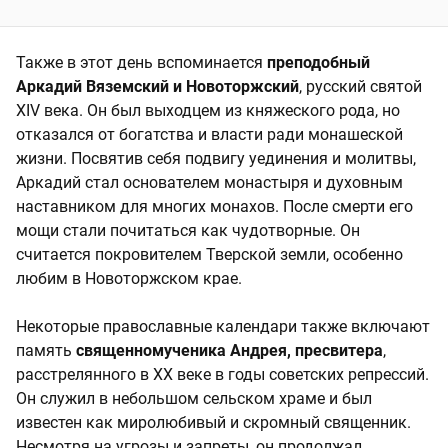
Также в этот день вспоминается
преподобный
Аркадий Вяземский и Новоторжский
, русский святой
XIV века. Он был выходцем из княжеского рода, но
отказался от богатства и власти ради монашеской
жизни. Посвятив себя подвигу уединения и молитвы,
Аркадий стал основателем монастыря и духовным
наставником для многих монахов. После смерти его
мощи стали почитаться как чудотворные. Он
считается покровителем Тверской земли, особенно
любим в Новоторжском крае.
Некоторые православные календари также включают
память
священномученика Андрея, пресвитера
,
расстрелянного в XX веке в годы советских репрессий.
Он служил в небольшом сельском храме и был
известен как миролюбивый и скромный священник.
Несмотря на угрозы и запреты, он продолжал