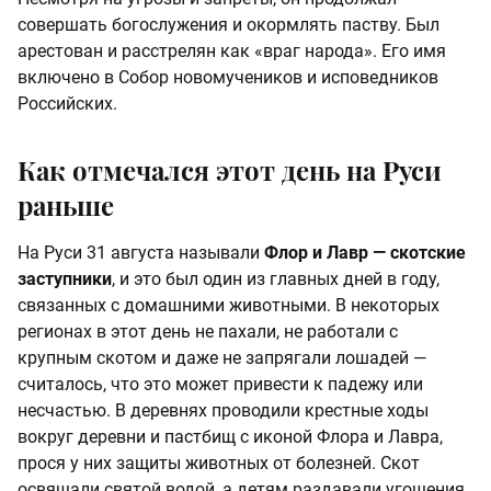
совершать богослужения и окормлять паству. Был
арестован и расстрелян как «враг народа». Его имя
включено в Собор новомучеников и исповедников
Российских.
Как отмечался этот день на Руси
раньше
На Руси 31 августа называли
Флор и Лавр — скотские
заступники
, и это был один из главных дней в году,
связанных с домашними животными. В некоторых
регионах в этот день не пахали, не работали с
крупным скотом и даже не запрягали лошадей —
считалось, что это может привести к падежу или
несчастью. В деревнях проводили крестные ходы
вокруг деревни и пастбищ с иконой Флора и Лавра,
прося у них защиты животных от болезней. Скот
освящали святой водой, а детям раздавали угощения,