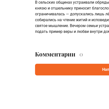
В сельских общинах устраивали обряды
князю и отшельнику приносит благослов
ограничивалась — допускались лишь лё
собирались на чтение житий и исповед
святое мышление. Вечером семьи устр
подать пример веры и любви внутри до
Комментарии
0
Нап