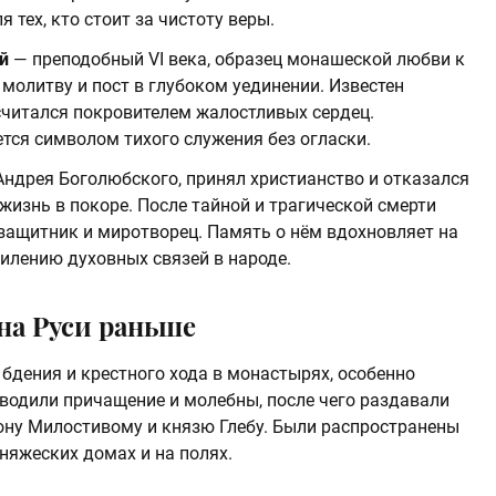
 тех, кто стоит за чистоту веры.
й
— преподобный VI века, образец монашеской любви к
молитву и пост в глубоком уединении. Известен
читался покровителем жалостливых сердец.
тся символом тихого служения без огласки.
ндрея Боголюбского, принял христианство и отказался
жизнь в покоре. После тайной и трагической смерти
защитник и миротворец. Память о нём вдохновляет на
силению духовных связей в народе.
на Руси раньше
 бдения и крестного хода в монастырях, особенно
оводили причащение и молебны, после чего раздавали
ону Милостивому и князю Глебу. Были распространены
няжеских домах и на полях.