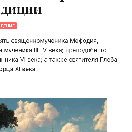
адиции
ЕДЕНИЕ
мять священномученика Мефодия,
 мученика III–IV века; преподобного
ника VI века; а также святителя Глеба
орца XI века