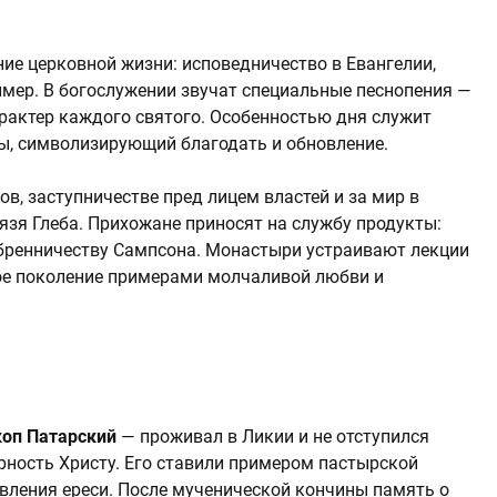
ие церковной жизни: исповедничество в Евангелии,
мер. В богослужении звучат специальные песнопения —
рактер каждого святого. Особенностью дня служит
ы, символизирующий благодать и обновление.
в, заступничестве пред лицем властей и за мир в
язя Глеба. Прихожане приносят на службу продукты:
ребренничеству Сампсона. Монастыри устраивают лекции
ое поколение примерами молчаливой любви и
оп Патарский
— проживал в Ликии и не отступился
рность Христу. Его ставили примером пастырской
вления ереси. После мученической кончины память о