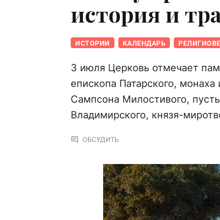
история и тр
ИСТОРИИ
КАЛЕНДАРЬ
РЕЛИГИОВ
3 июля Церковь отмечает па
епископа Патарского, монаха и
Сампсона Милостивого, пустын
Владимирского, князя-миротв
ОБСУДИТЬ