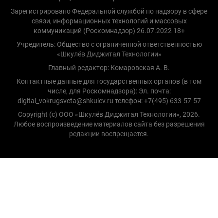
Зарегистрировано Федеральной службой по надзору в сфере
связи, информационных технологий и массовых
коммуникаций (Роскомнадзор) 26.07.2022 18+
Учредитель: Общество с ограниченной ответственностью
«Шкулёв Диджитал Технологии»
Главный редактор: Комаровская А. В.
Контактные данные для государственных органов (в том
числе, для Роскомнадзора): Эл. почта:
digital_vokrugsveta@shkulev.ru телефон: +7(495) 633-57-57
Copyright (с) ООО «Шкулёв Диджитал Технологии», 2026.
Любое воспроизведение материалов сайта без разрешения
редакции воспрещается.