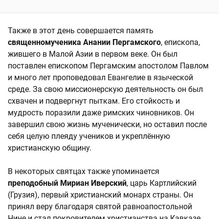
Также в этот день совершается память
священномученика Анании Пергамского
, епископа,
жившего в Малой Азии в первом веке. Он был
поставлен епископом Пергамским апостолом Павлом
и много лет проповедовал Евангелие в языческой
среде. За свою миссионерскую деятельность он был
схвачен и подвергнут пыткам. Его стойкость и
мудрость поразили даже римских чиновников. Он
завершил свою жизнь мученически, но оставил после
себя целую плеяду учеников и укреплённую
христианскую общину.
В некоторых святцах также упоминается
преподобный Мириан Иверский
, царь Картлийский
(Грузия), первый христианский монарх страны. Он
принял веру благодаря святой равноапостольной
Нине и стал покровителем христианства на Кавказе.