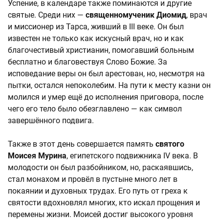
Успение, в календаре также поминаются и другие
святые. Среди них —
священномученик Диомид
, врач
и миссионер из Тарса, живший в III веке. Он был
известен не только как искусный врач, но и как
благочестивый христианин, помогавший больным
бесплатно и благовествуя Слово Божие. За
исповедание веры он был арестован, но, несмотря на
пытки, остался непоколебим. На пути к месту казни он
молился и умер ещё до исполнения приговора, после
чего его тело было обезглавлено — как символ
завершённого подвига.
Также в этот день совершается память
святого
Моисея Мурина
, египетского подвижника IV века. В
молодости он был разбойником, но, раскаявшись,
стал монахом и провёл в пустыне много лет в
покаянии и духовных трудах. Его путь от греха к
святости вдохновлял многих, кто искал прощения и
перемены жизни. Моисей достиг высокого уровня