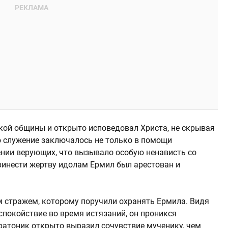
ой общины и открыто исповедовал Христа, не скрывая
го служение заключалось не только в помощи
нии верующих, что вызывало особую ненависть со
принести жертву идолам Ермил был арестован и
 стражем, которому поручили охранять Ермила. Видя
 спокойствие во время истязаний, он проникся
тратоник открыто выразил сочувствие мученику, чем