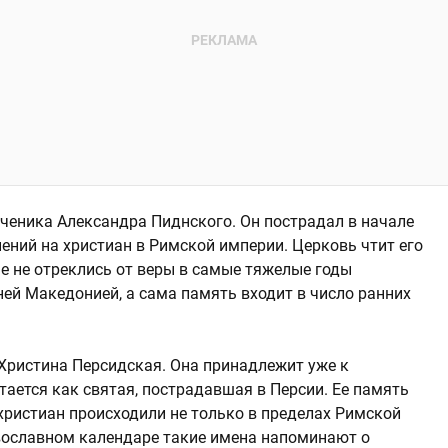
ченика Александра Пиднского. Он пострадал в начале
нений на христиан в Римской империи. Церковь чтит его
ые не отреклись от веры в самые тяжелые годы
ней Македонией, а сама память входит в число ранних
 Христина Персидская. Она принадлежит уже к
ается как святая, пострадавшая в Персии. Ее память
 христиан происходили не только в пределах Римской
равославном календаре такие имена напоминают о