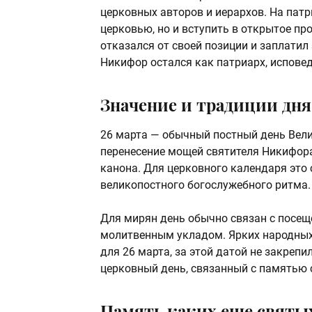
церковных авторов и иерархов. На пат
церковью, но и вступить в открытое про
отказался от своей позиции и заплатил
Никифор остался как патриарх, испове
Значение и традиции дня
26 марта — обычный постный день Вели
перенесение мощей святителя Никифора
канона. Для церковного календаря это 
великопостного богослужебного ритма.
Для мирян день обычно связан с посе
молитвенным укладом. Ярких народных 
для 26 марта, за этой датой не закреп
церковный день, связанный с памятью 
Память каких еще святых