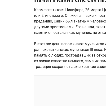
Кроме святителя Никифора, 26 марта Ц
или Египетского. Он жил в III веке и п
преданию, Савин был знатным человеко
другими христианами. Его нашли, схват
памяти он остался как мученик, не отк
В этот же день вспоминают мучеников А
раннехристианских мучеников III века.
память о людях, пострадавших за откр
их жизни известно немного, сама их п
традиция сохраняет даже краткие свид