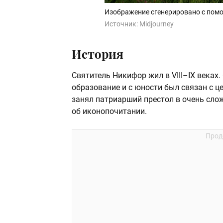
Изображение сгенерировано с помо
Источник:
Midjourney
История
Святитель Никифор жил в VIII–IX веках
образование и с юности был связан с ц
занял патриарший престол в очень сло
об иконопочитании.