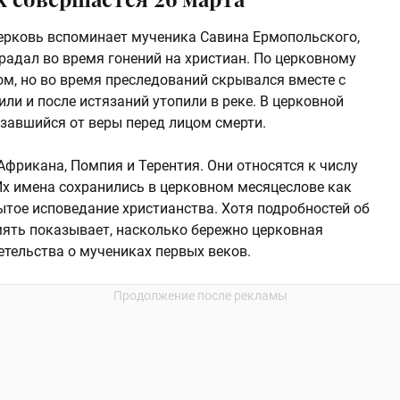
ерковь вспоминает мученика Савина Ермопольского,
острадал во время гонений на христиан. По церковному
м, но во время преследований скрывался вместе с
или и после истязаний утопили в реке. В церковной
азавшийся от веры перед лицом смерти.
фрикана, Помпия и Терентия. Они относятся к числу
 Их имена сохранились в церковном месяцеслове как
ытое исповедание христианства. Хотя подробностей об
амять показывает, насколько бережно церковная
етельства о мучениках первых веков.