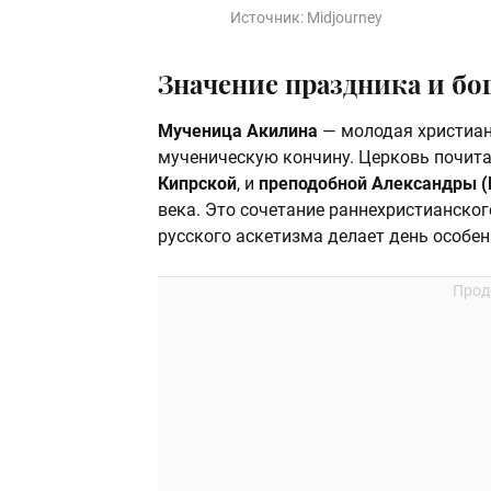
Источник:
Midjourney
Значение праздника и б
Мученица Акилина
— молодая христианк
мученическую кончину. Церковь почит
Кипрской
, и
преподобной Александры (
века. Это сочетание раннехристианског
русского аскетизма делает день особе