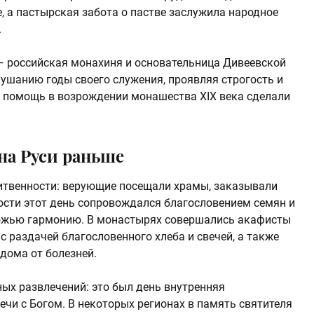
, а пастырская забота о пастве заслужила народное
.
 российская монахиня и основательница Дивеевской
лушанию годы своего служения, проявляя строгость и
и помощь в возрождении монашества XIX века сделали
на Руси раньше
итвенности: верующие посещали храмы, заказывали
ости этот день сопровождался благословением семян и
ожью гармонию. В монастырях совершались акафисты
с раздачей благословенного хлеба и свечей, а также
дома от болезней.
ых развлечений: это был день внутренняя
ечи с Богом. В некоторых регионах в память святителя