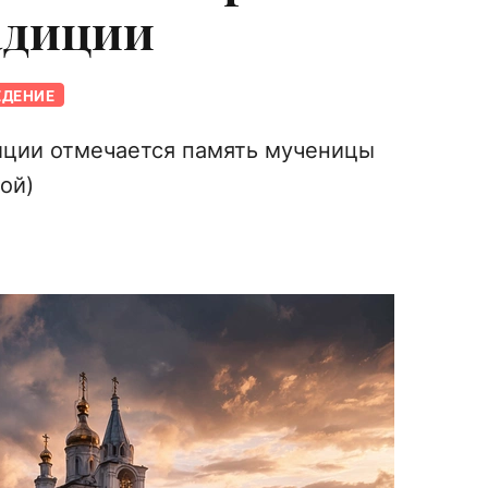
адиции
ЕДЕНИЕ
иции отмечается память мученицы
ой)