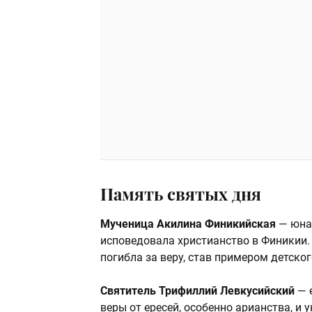
Память святых дня
Мученица Акилина Финикийская
— юная
исповедовала христианство в Финикии.
погибла за веру, став примером детског
Святитель Трифиллий Левкусийский
— е
веры от ересей, особенно арианства, и