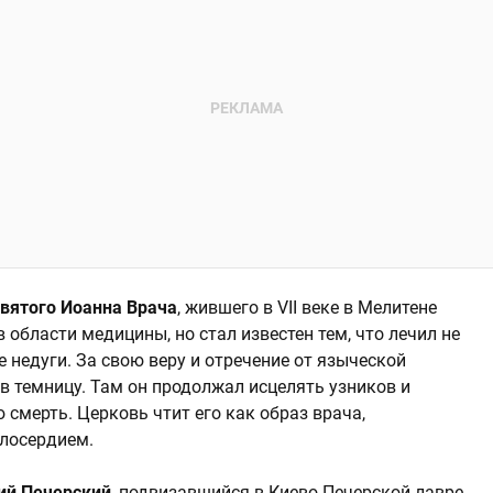
святого Иоанна Врача
, жившего в VII веке в Мелитене
 области медицины, но стал известен тем, что лечил не
е недуги. За свою веру и отречение от языческой
в темницу. Там он продолжал исцелять узников и
 смерть. Церковь чтит его как образ врача,
илосердием.
ий Печерский
, подвизавшийся в Киево-Печерской лавре