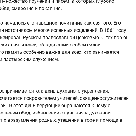
я множество поучений и писем, в которых глубоко
бви, смирения и покаяния.
ого началось его народное почитание как святого. Его
и источником многочисленных исцелений. В 1861 году
изирован Русской православной церковью. С тех пор он
сских святителей, обладающий особой силой
го память особенно важна для всех, кто занимается
и пастырским служением.
оспринимается как день духовного укрепления,
 считается покровителем учителей, священнослужителей
веры. В этот день верующие обращаются к нему с
ощении обид, избавлении от уныния и духовной
т о вразумлении родных, утешении в горе и помощи в