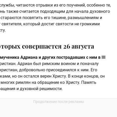
ужбы, читаются отрывки из его поучений, особенно те,
день также считается подходящим для начала духовного
 стараются посвятить его тишине, размышлениям и
 святителя, который достиг святости не громкими
ту.
оторых совершается 26 августа
мученика Адриана и других пострадавших с ним в III
 христиан. Адриан был римским воином и поначалу
христиан, добровольно присоединился к ним. Его
ами, но он остался верен Христу. В конце концов, он
 многих римлян на обращение ко Христу. Память
ращения и духовной решимости.