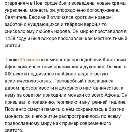
стараниям в Новгороде были возведены новые храмы,
укреплены монастыри, упорядочено богослужение.
Святитель Евфимий отличался кротким нравом,
заботой о нуждающихся и твёрдой верой, что
снискало ему любовь народа. Он мирно преставился в
1458 году и был вскоре прославлен как местночтимый
святой.
Также
25 июля
вспоминается преподобный Анастасий
Афонский, известный подвижник и духовник. Он жил в
XIX веке и подвизался на Афоне, ведя строгую
аскетическую жизнь. Преподобный прославился
даром прозорливости и духовного наставничества, к
нему за советом приходили монахи со всего Афона. Он
призывал к покаянию, терпению и внутренней тишине.
После его смерти память о нём сохранилась в братии
монастыря, и его житие распространилось по всему
православному миру как пример современного
святого.