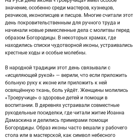
На Руси день иконы «Троеручица» имел особое
значение, особенно среди мастеров, кузнецов,
резчиков, иконописцев и писцов. Многие считали этот
день покровительственным для ручного труда и
начинали новые ремесленные дела с молитвы перед
образом Богородицы. В некоторых храмах, где
находились списки чудотворной иконы, устраивались
крестные ходы и особые молебны.
В народной традиции этот день связывали с
«исцеляющей рукой» — верили, что если приложить
больную руку к иконе или приложить к ней
освящённую ткань, боль уйдёт. Женщины молились
«Троеручице» о здоровье детей и помощи в
воспитании. В деревнях устраивали совместные
рукодельные посиделки, где читали житие Иоанна
Дамаскина и делились примерами помощи
Богородицы. Образ иконы часто вешали у рабочего
стола или в мастерской, как символ небесного