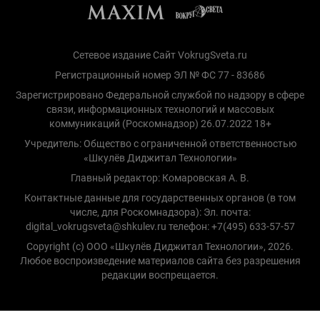
Сетевое издание Сайт VokrugSveta.ru
Регистрационный номер ЭЛ № ФС 77 - 83686
Зарегистрировано Федеральной службой по надзору в сфере
связи, информационных технологий и массовых
коммуникаций (Роскомнадзор) 26.07.2022 18+
Учредитель: Общество с ограниченной ответственностью
«Шкулёв Диджитал Технологии»
Главный редактор: Комаровская А. В.
Контактные данные для государственных органов (в том
числе, для Роскомнадзора): Эл. почта:
digital_vokrugsveta@shkulev.ru телефон: +7(495) 633-57-57
Copyright (с) ООО «Шкулёв Диджитал Технологии», 2026.
Любое воспроизведение материалов сайта без разрешения
редакции воспрещается.