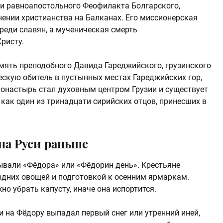
 и равноапостольного Феофилакта Болгарского,
ении христианства на Балканах. Его миссионерская
реди славян, а мученическая смерть
ристу.
амять преподобного Давида Гареджийского, грузинского
ескую обитель в пустынных местах Гареджийских гор,
 монастырь стал духовным центром Грузии и существует
 как один из тринадцати сирийских отцов, принесших в
на Руси раньше
ывали «Фёдора» или «Фёдорин день». Крестьяне
здних овощей и подготовкой к осенним ярмаркам.
но убрать капусту, иначе она испортится.
 на Фёдору выпадал первый снег или утренний иней,