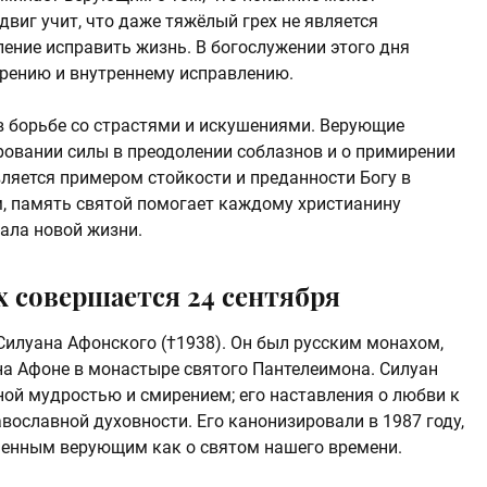
двиг учит, что даже тяжёлый грех не является
ление исправить жизнь. В богослужении этого дня
рению и внутреннему исправлению.
в борьбе со страстями и искушениями. Верующие
ровании силы в преодолении соблазнов и о примирении
ляется примером стойкости и преданности Богу в
, память святой помогает каждому христианину
ала новой жизни.
 совершается 24 сентября
Силуана Афонского (†1938). Он был русским монахом,
а Афоне в монастыре святого Пантелеимона. Силуан
ной мудростью и смирением; его наставления о любви к
вославной духовности. Его канонизировали в 1987 году,
менным верующим как о святом нашего времени.