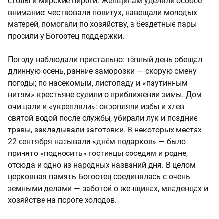
столы и мирские пироги. Женщинам уделяли особое
внимание: чествовали повитух, навещали молодых
матерей, помогали по хозяйству, а бездетные пары
просили у Богоотец поддержки.
Погоду наблюдали пристально: тёплый день обещал
длинную осень, ранние заморозки — скорую смену
погоды; по насекомым, листопаду и «паутинным
нитям» крестьяне судили о приближении зимы. Дом
очищали и «укрепляли»: окропляли избы и хлев
святой водой после службы, убирали лук и поздние
травы, закладывали заготовки. В некоторых местах
22 сентября называли «днём подарков» — было
принято «подносить» гостинцы соседям и родне,
отсюда и одно из народных названий дня. В целом
церковная память Богоотец соединялась с очень
земными делами — заботой о женщинах, младенцах и
хозяйстве на пороге холодов.