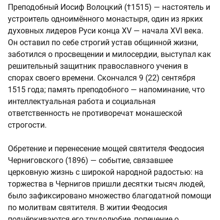
Преподобный Иосиф Волоцкий (†1515) — настоятель и
устроитель одноимённого монастыря, один из ярких
духовных лидеров Руси конца XV — начала XVI века.
Он оставил по себе строгий устав общинной жизни,
заботился о просвещении и милосердии, выступал как
решительный защитник православного учения в
спорах своего времени. Скончался 9 (22) сентября
1515 года; память преподобного — напоминание, что
интеллектуальная работа и социальная
ответственность не противоречат монашеской
строгости.
Обретение и перенесение мощей святителя Феодосия
Черниговского (1896) — событие, связавшее
церковную жизнь с широкой народной радостью: на
торжества в Чернигов пришли десятки тысяч людей,
было зафиксировано множество благодатной помощи
по молитвам святителя. В житии Феодосия
подчёркиваются его трудолюбие, попечение о