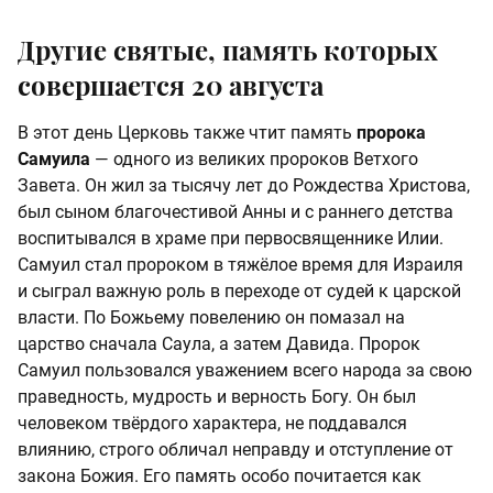
Другие святые, память которых
совершается 20 августа
В этот день Церковь также чтит память
пророка
Самуила
— одного из великих пророков Ветхого
Завета. Он жил за тысячу лет до Рождества Христова,
был сыном благочестивой Анны и с раннего детства
воспитывался в храме при первосвященнике Илии.
Самуил стал пророком в тяжёлое время для Израиля
и сыграл важную роль в переходе от судей к царской
власти. По Божьему повелению он помазал на
царство сначала Саула, а затем Давида. Пророк
Самуил пользовался уважением всего народа за свою
праведность, мудрость и верность Богу. Он был
человеком твёрдого характера, не поддавался
влиянию, строго обличал неправду и отступление от
закона Божия. Его память особо почитается как