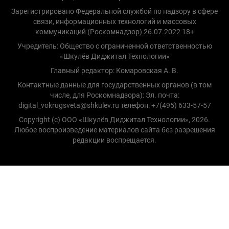
Зарегистрировано Федеральной службой по надзору в сфере
связи, информационных технологий и массовых
коммуникаций (Роскомнадзор) 26.07.2022 18+
Учредитель: Общество с ограниченной ответственностью
«Шкулёв Диджитал Технологии»
Главный редактор: Комаровская А. В.
Контактные данные для государственных органов (в том
числе, для Роскомнадзора): Эл. почта:
digital_vokrugsveta@shkulev.ru телефон: +7(495) 633-57-57
Copyright (с) ООО «Шкулёв Диджитал Технологии», 2026.
Любое воспроизведение материалов сайта без разрешения
редакции воспрещается.