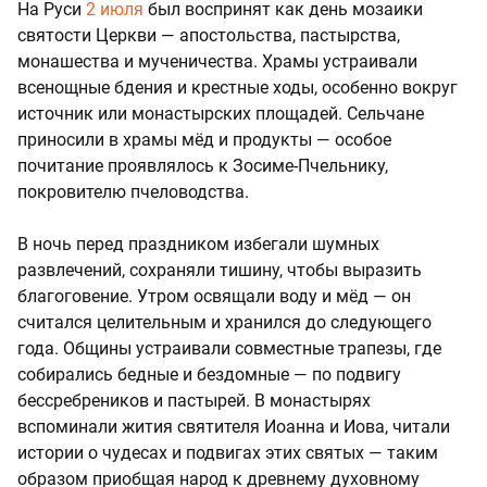
На Руси
2 июля
был воспринят как день мозаики
святости Церкви — апостольства, пастырства,
монашества и мученичества. Храмы устраивали
всенощные бдения и крестные ходы, особенно вокруг
источник или монастырских площадей. Сельчане
приносили в храмы мёд и продукты — особое
почитание проявлялось к Зосиме-Пчельнику,
покровителю пчеловодства.
В ночь перед праздником избегали шумных
развлечений, сохраняли тишину, чтобы выразить
благоговение. Утром освящали воду и мёд — он
считался целительным и хранился до следующего
года. Общины устраивали совместные трапезы, где
собирались бедные и бездомные — по подвигу
бессребреников и пастырей. В монастырях
вспоминали жития святителя Иоанна и Иова, читали
истории о чудесах и подвигах этих святых — таким
образом приобщая народ к древнему духовному