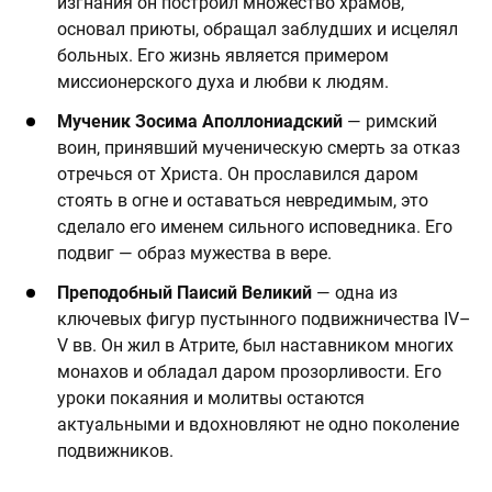
изгнания он построил множество храмов,
основал приюты, обращал заблудших и исцелял
больных. Его жизнь является примером
миссионерского духа и любви к людям.
Мученик Зосима Аполлониадский
— римский
воин, принявший мученическую смерть за отказ
отречься от Христа. Он прославился даром
стоять в огне и оставаться невредимым, это
сделало его именем сильного исповедника. Его
подвиг — образ мужества в вере.
Преподобный Паисий Великий
— одна из
ключевых фигур пустынного подвижничества IV–
V вв. Он жил в Атрите, был наставником многих
монахов и обладал даром прозорливости. Его
уроки покаяния и молитвы остаются
актуальными и вдохновляют не одно поколение
подвижников.