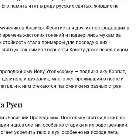
Его память чтят в ряду русских святых, живших на
 мучеников Анфисы, Феоктиста и других пострадавших в
во времена жестоких гонений и подверглись мукам за
х стойкость стала примером для последующих
 святцы как символ верности Христу даже перед лицом
 преподобному Иову Угольскому — подвижнику Карпат,
 целитель и духовник, много лет проживший в посте и
атье, и к ним стекаются паломники из разных стран.
на Руси
ли «Евсигний Праведный». Поскольку святой дожил до
вии и долголетии, особенно старики и их родственники.
огает укрепить тело и дух, особенно на исходе лета,