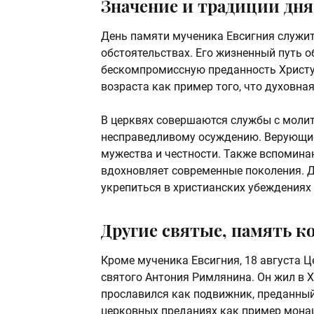
Значение и традиции дня
День памяти мученика Евсигния служи
обстоятельствах. Его жизненный путь о
бескомпромиссную преданность Христу
возраста как пример того, что духовная
В церквях совершаются службы с молитв
несправедливому осуждению. Верующие 
мужества и честности. Также вспомина
вдохновляет современные поколения. 
укрепиться в христианских убеждениях 
Другие святые, память к
Кроме мученика Евсигния, 18 августа 
святого Антония Римлянина. Он жил в X
прославился как подвижник, преданный
церковных преданиях как пример мона