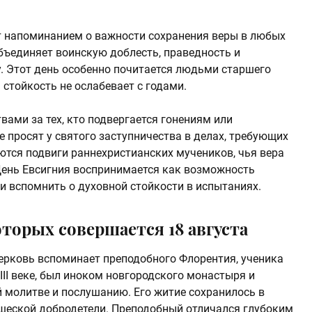
т напоминанием о важности сохранения веры в любых
бъединяет воинскую доблесть, праведность и
. Этот день особенно почитается людьми старшего
 стойкость не ослабевает с годами.
ами за тех, кто подвергается гонениям или
просят у святого заступничества в делах, требующих
ются подвиги раннехристианских мучеников, чья вера
День Евсигния воспринимается как возможность
и вспомнить о духовной стойкости в испытаниях.
оторых совершается 18 августа
Церковь вспоминает преподобного Флорентия, ученика
III веке, был иноком новгородского монастыря и
 молитве и послушанию. Его житие сохранилось в
шеской добродетели. Преподобный отличался глубоким