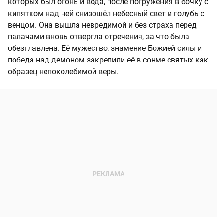
которых был огонь и вода, после погружения в бочку с
кипятком над ней снизошёл небесный свет и голубь с
венцом. Она вышла невредимой и без страха перед
палачами вновь отвергла отречения, за что была
обезглавлена. Её мужество, знамение Божией силы и
победа над демоном закрепили её в сонме святых как
образец непоколебимой веры.