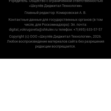
Учредитель: Общество с ограниченной ответственностью
«Шкулёв Диджитал Технологии»
Главный редактор: Комаровская А. В.
Контактные данные для государственных органов (в том
числе, для Роскомнадзора): Эл. почта:
digital_vokrugsveta@shkulev.ru телефон: +7(495) 633-57-57
Copyright (с) ООО «Шкулёв Диджитал Технологии», 2026.
Любое воспроизведение материалов сайта без разрешения
редакции воспрещается.