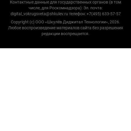
Контактные данные для государственных органов (в том
числе, для Роскомнадзора): Эл. почта:
digital_vokrugsveta@shkulev.ru телефон: +7(495) 633-57-57
Copyright (с) ООО «Шкулёв Диджитал Технологии», 2026.
Любое воспроизведение материалов сайта без разрешения
редакции воспрещается.