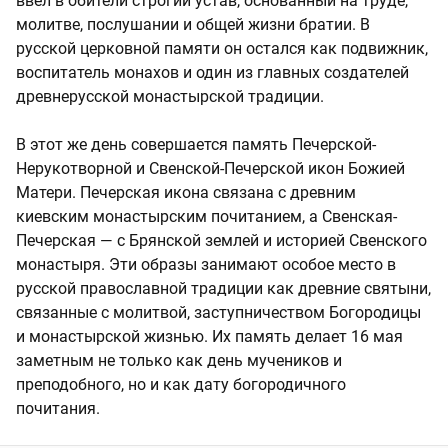
ввел в обители строгий устав, основанный на труде,
молитве, послушании и общей жизни братии. В
русской церковной памяти он остался как подвижник,
воспитатель монахов и один из главных создателей
древнерусской монастырской традиции.
В этот же день совершается память Печерской-
Нерукотворной и Свенской-Печерской икон Божией
Матери. Печерская икона связана с древним
киевским монастырским почитанием, а Свенская-
Печерская — с Брянской землей и историей Свенского
монастыря. Эти образы занимают особое место в
русской православной традиции как древние святыни,
связанные с молитвой, заступничеством Богородицы
и монастырской жизнью. Их память делает 16 мая
заметным не только как день мучеников и
преподобного, но и как дату богородичного
почитания.