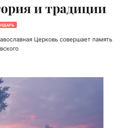
тория и традиции
ЕНДАРЬ
равославная Церковь совершает память
вского