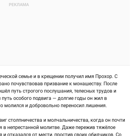
еческой семье и в крещении получил имя Прохор. С
 рано почувствовав призвание к монашеству. После
шёл путь строгого послушания, телесных трудов и
путь особого подвига — долгие годы он жил в
го молился и добровольно переносил лишения.
виг столпничества и молчальничества, когда он почти
я в непрестанной молитве. Даже пережив тяжёлое
 и отказался от мести, простив своих обидчиков. Со