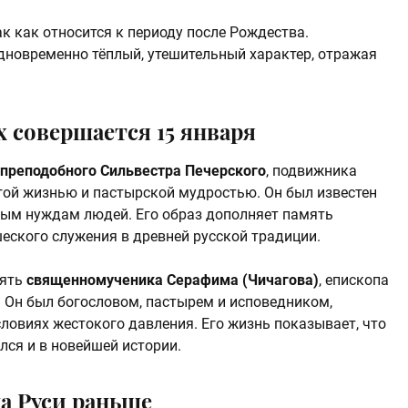
ак как относится к периоду после Рождества.
дновременно тёплый, утешительный характер, отражая
 совершается 15 января
преподобного Сильвестра Печерского
, подвижника
гой жизнью и пастырской мудростью. Он был известен
ным нуждам людей. Его образ дополняет память
ского служения в древней русской традиции.
мять
священномученика Серафима (Чичагова)
, епископа
. Он был богословом, пастырем и исповедником,
ловиях жестокого давления. Его жизнь показывает, что
ся и в новейшей истории.
на Руси раньше