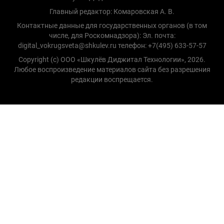
Главный редактор: Комаровская А. В.
Контактные данные для государственных органов (в том
числе, для Роскомнадзора): Эл. почта:
digital_vokrugsveta@shkulev.ru телефон: +7(495) 633-57-57
Copyright (с) ООО «Шкулёв Диджитал Технологии», 2026.
Любое воспроизведение материалов сайта без разрешения
редакции воспрещается.