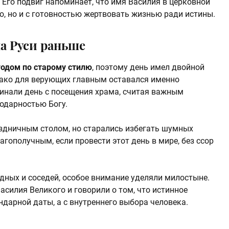
 Его подвиг напоминает, что имя Василия в церковной
ю, но и с готовностью жертвовать жизнью ради истины.
на Руси раньше
одом по старому стилю
, поэтому день имел двойной
нако для верующих главным оставался именно
инали день с посещения храма, считая важным
годарностью Богу.
здничным столом, но старались избегать шумных
лагополучным, если провести этот день в мире, без ссор
дных и соседей, особое внимание уделяли милостыне.
силия Великого и говорили о том, что истинное
ндарной даты, а с внутреннего выбора человека.