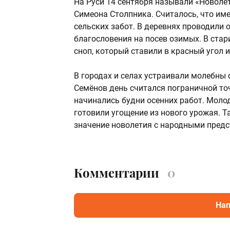
На Руси 14 сентября называли «Новолет
Симеона Столпника. Считалось, что име
сельских забот. В деревнях проводили 
благословения на посев озимых. В стар
сноп, который ставили в красный угол 
В городах и селах устраивали молебны 
Семёнов день считался пограничной точ
начинались будни осенних работ. Молод
готовили угощение из нового урожая. Т
значение новолетия с народными предс
Комментарии
0
Нап