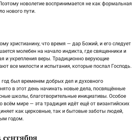
. Поэтому новолетие воспринимается не как формальная
ло нового пути.
у христианину, что время — дар Божий, и его следует
шается молебен на начало индикта, где священники и
ая и укрепления веры. Традиционно верующие
ают все милости и испытания, которые послал Господь.
 год был временем добрых дел и духовного
нято в этот день начинать новые дела, посвящённые
есные школы, благотворительные инициативы. Особое
о всём мире — эта традиция идёт ещё от византийских
иняет как церковные, так и бытовые заботы людей,
ым годом.
4 сентября