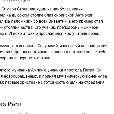
 Симеон Столпник, один из наиболее ярких
вёл на высоком столпе близ сирийской Антиохии,
ались паломники со всей Византии, а его пример стал
— столпничества. Его ученик, преподобный Симеон
 в VI веке и также прославился как учитель веры.
имеон, архиепископ Селунский, известный как защитник
личался даром пастырского слова и оставил после себя
охранять верность истине.
ятого мученика Амплия, ученика апостола Петра. Он
яя новообращённых, и принял мученическую кончину за
 как первые христиане с готовностью шли на страдания
на Руси