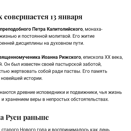
 совершается 13 января
преподобного Петра Капитолийского
, монаха-
жизнью и постоянной молитвой. Его житие
тренней дисциплины на духовном пути.
вященномученика Иоанна Рижского
, епископа XX века,
й. Он был известен своей пастырской заботой,
стью жертвовать собой ради паствы. Его память
 новейшей истории.
инаются древние исповедники и подвижники, чья жизнь
и хранением веры в непростых обстоятельствах.
на Руси раньше
 старого Нового года и воспринималось как день