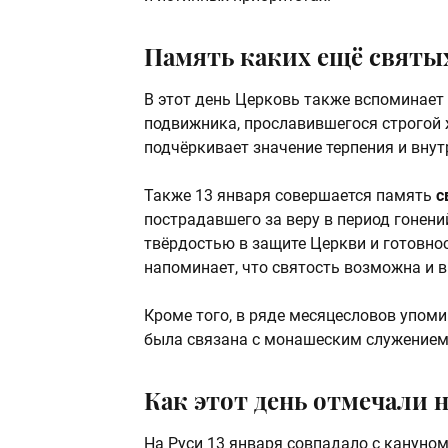
Память каких ещё святых
В этот день Церковь также вспоминает
подвижника, прославившегося строгой 
подчёркивает значение терпения и вну
Также 13 января совершается память
с
пострадавшего за веру в период гонени
твёрдостью в защите Церкви и готовно
напоминает, что святость возможна и в
Кроме того, в ряде месяцесловов упом
была связана с монашеским служением 
Как этот день отмечали 
На Руси 13 января совпадало с кануном