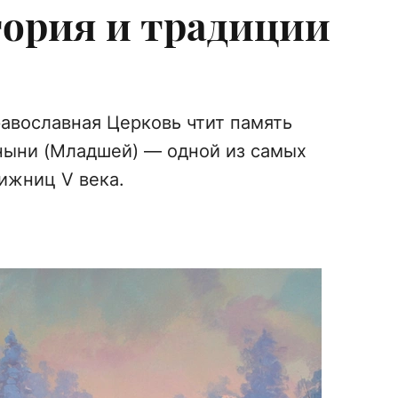
тория и традиции
равославная Церковь чтит память
ыни (Младшей) — одной из самых
ижниц V века.