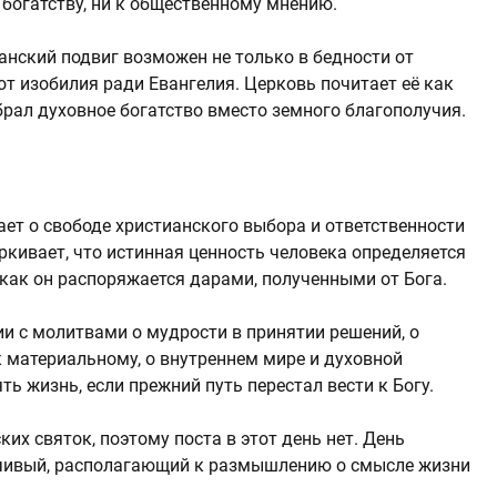
 богатству, ни к общественному мнению.
анский подвиг возможен не только в бедности от
от изобилия ради Евангелия. Церковь почитает её как
брал духовное богатство вместо земного благополучия.
т о свободе христианского выбора и ответственности
ркивает, что истинная ценность человека определяется
 как он распоряжается дарами, полученными от Бога.
 с молитвами о мудрости в принятии решений, о
 материальному, о внутреннем мире и духовной
ть жизнь, если прежний путь перестал вести к Богу.
их святок, поэтому поста в этот день нет. День
чивый, располагающий к размышлению о смысле жизни