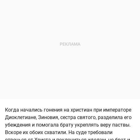
Когда начались гонения на христиан при императоре
Диоклетиане, Зиновия, сестра святого, разделила его
убеждения и помогала брату укреплять веру паствы.
Вскоре их обоих схватили. На суде требовали
отречься от Христа и поклониться идолам, но брат и