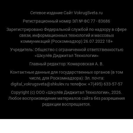
Сетевое издание Сайт VokrugSveta.ru
Регистрационный номер ЭЛ № ФС 77 - 83686
Зарегистрировано Федеральной службой по надзору в сфере
связи, информационных технологий и массовых
коммуникаций (Роскомнадзор) 26.07.2022 18+
Учредитель: Общество с ограниченной ответственностью
«Шкулёв Диджитал Технологии»
Главный редактор: Комаровская А. В.
Контактные данные для государственных органов (в том
числе, для Роскомнадзора): Эл. почта:
digital_vokrugsveta@shkulev.ru телефон: +7(495) 633-57-57
Copyright (с) ООО «Шкулёв Диджитал Технологии», 2026.
Любое воспроизведение материалов сайта без разрешения
редакции воспрещается.